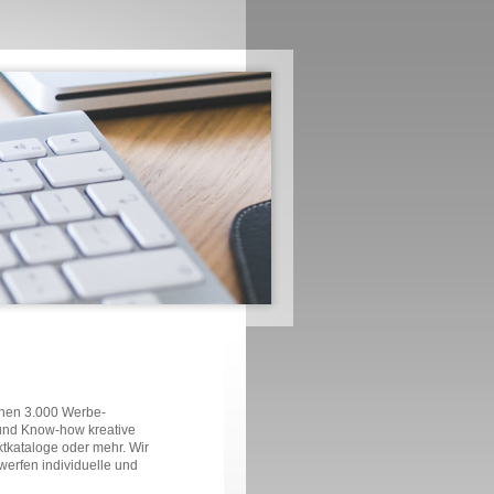
chen 3.000 Werbe-
und Know-how kreative
ktkataloge oder mehr. Wir
werfen individuelle und